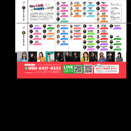
メ
イ
ン
コ
ン
テ
ン
ツ
へ
移
動