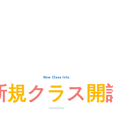
New Class Info
新
規
ク
ラ
ス
開