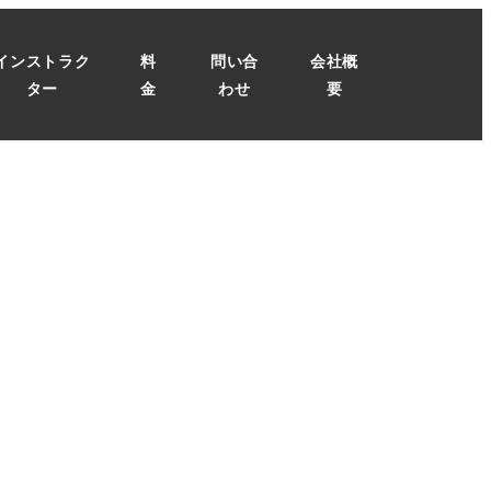
インストラク
料
問い合
会社概
ター
金
わせ
要