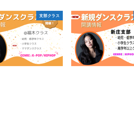
支部クラス
-福木クラス開講＞
＜新規クラス-新庄支部＞
BRED
10月 4, 2022
BRED
3月 2, 2026
投稿日
投稿日