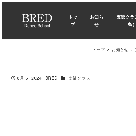
メ
イ
トッ
お知ら
支部クラ
ン
プ
せ
島
コ
ン
テ
トップ
お知らせ
ン
ツ
へ
カテゴリー
8月 6, 2024
BRED
支部クラス
投稿日
著
移
者
動