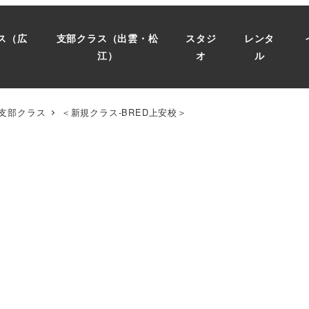
ス（広
支部クラス（出雲・松
スタジ
レンタ
）
江）
オ
ル
支部クラス
＜新規クラス-BRED上安校＞