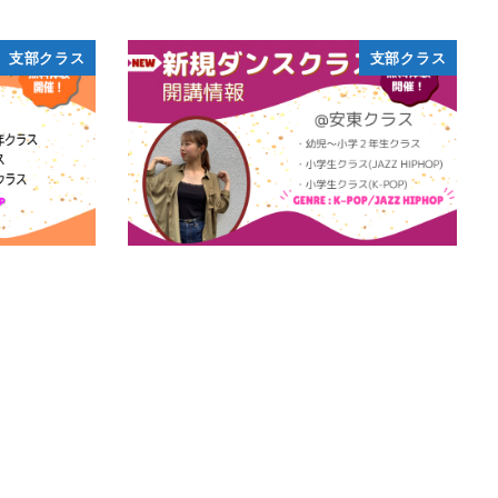
支部クラス
支部クラス
＜新規支部-安東クラス開講＞
BRED
6月 20, 2022
投稿日