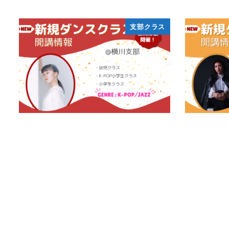
支部クラス
＜新規支部-横川支部開講＞
＜新規支部
BRED
3月 27, 2023
投稿日