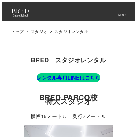
メ
イ
MENU
ン
トップ
スタジオ
スタジオレンタル
コ
ン
テ
ン
BRED スタジオレンタル
ツ
へ
レンタル専用LINEはこちら
移
動
BRED PARCO校
特大スタジオ
横幅15メートル 奥行7メートル