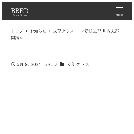
メ
イ
MENU
ン
トップ
お知らせ
支部クラス
＜新規支部-川内支部
コ
開講＞
ン
テ
ン
カテゴリー
5月 9, 2024
BRED
支部クラス
ツ
投稿日
著
へ
者
移
動