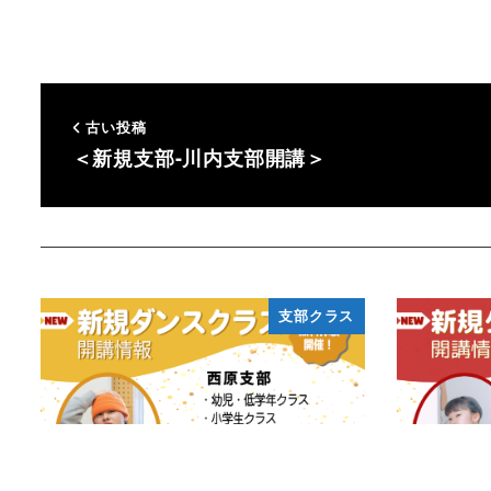
古い投稿
＜新規支部-川内支部開講＞
支部クラス