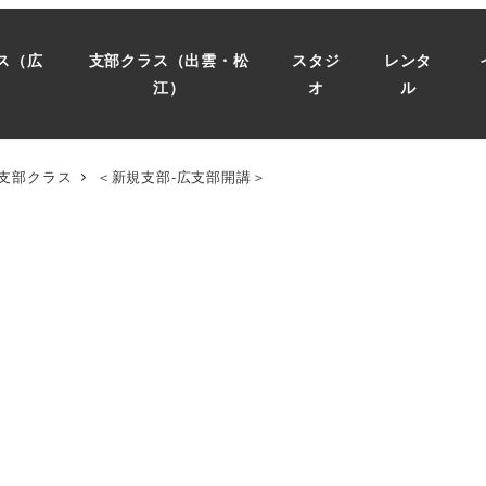
ス（広
支部クラス（出雲・松
スタジ
レンタ
）
江）
オ
ル
支部クラス
＜新規支部-広支部開講＞