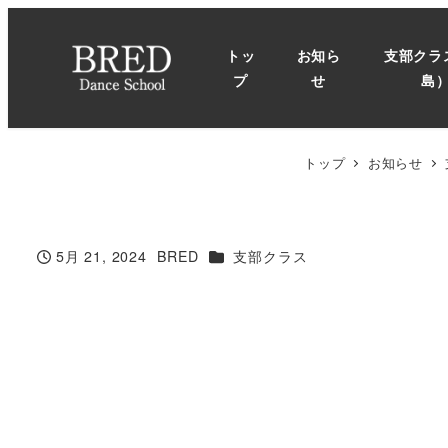
メ
イ
トッ
お知ら
支部クラ
ン
プ
せ
島
コ
ン
テ
トップ
お知らせ
ン
ツ
へ
カテゴリー
5月 21, 2024
BRED
支部クラス
投稿日
著
移
者
動