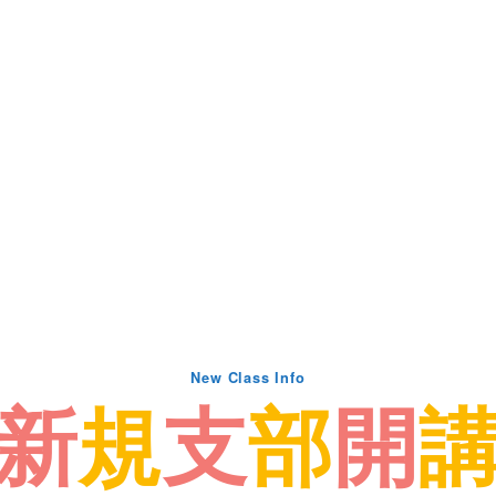
New Class Info
新
規
支
部
開