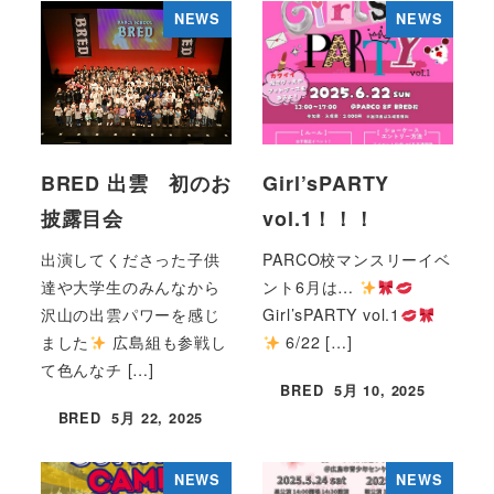
NEWS
NEWS
BRED 出雲 初のお
Girl’sPARTY
披露目会
vol.1！！！
出演してくださった子供
PARCO校マンスリーイベ
達や大学生のみんなから
ント6月は…
沢山の出雲パワーを感じ
Girl’sPARTY vol.1
ました
広島組も参戦し
6/22 […]
て色んなチ […]
BRED
5月 10, 2025
投稿日
BRED
5月 22, 2025
投稿日
NEWS
NEWS