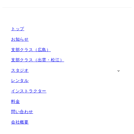
の
ペ
トップ
ー
お知らせ
ジ
支部クラス（広島）
送
支部クラス（出雲・松江）
り
スタジオ
レンタル
インストラクター
料金
問い合わせ
会社概要