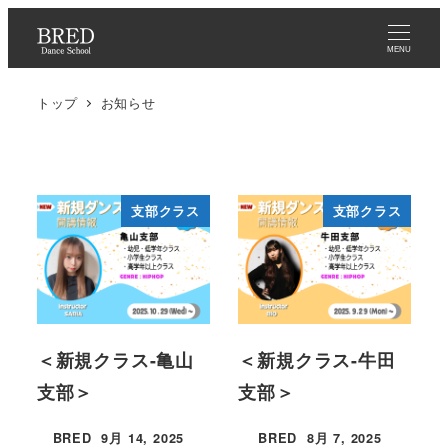
メ
イ
MENU
ン
トップ
お知らせ
コ
ン
テ
ン
支部クラス
支部クラス
ツ
へ
移
動
＜新規クラス-亀山
＜新規クラス-牛田
支部＞
支部＞
BRED
9月 14, 2025
BRED
8月 7, 2025
投稿日
投稿日