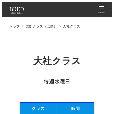
メ
イ
MENU
ン
トップ
支部クラス（広島）
大社クラス
コ
ン
テ
ン
ツ
大社クラス
へ
移
動
毎週水曜日
クラス
時間