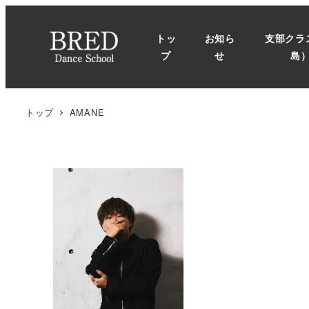
メ
イ
トッ
お知ら
支部クラ
ン
プ
せ
島
コ
ン
テ
トップ
AMANE
ン
ツ
へ
移
動