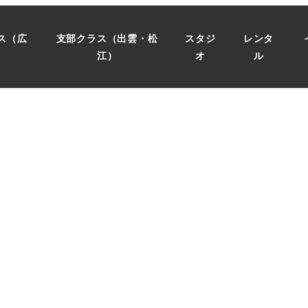
ス（広
支部クラス（出雲・松
スタジ
レンタ
）
江）
オ
ル