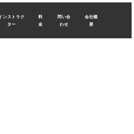
インストラク
料
問い合
会社概
ター
金
わせ
要