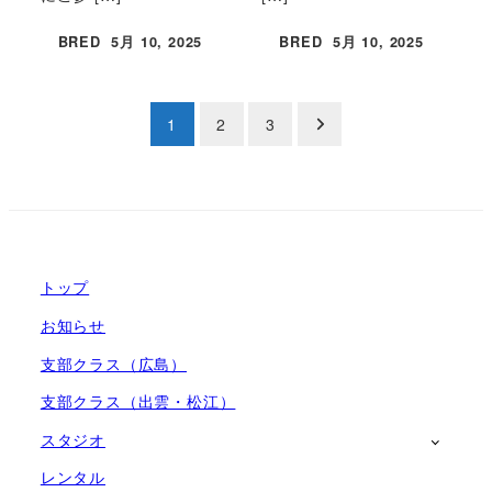
BRED
5月 10, 2025
BRED
5月 10, 2025
投稿日
投稿日
投
1
2
3
稿
の
ペ
トップ
ー
お知らせ
ジ
支部クラス（広島）
送
支部クラス（出雲・松江）
り
スタジオ
レンタル