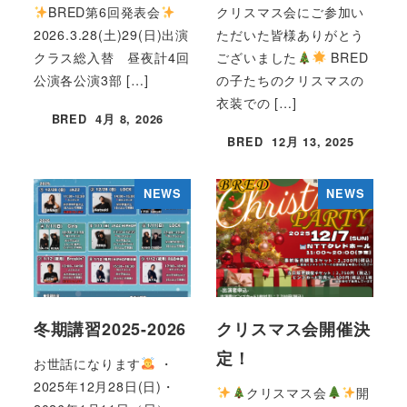
BRED第6回発表会
クリスマス会にご参加い
2026.3.28(土)29(日)出演
ただいた皆様ありがとう
クラス総入替 昼夜計4回
ございました
BRED
公演各公演3部 […]
の子たちのクリスマスの
衣装での […]
BRED
4月 8, 2026
投稿日
BRED
12月 13, 2025
投稿日
NEWS
NEWS
冬期講習2025-2026
クリスマス会開催決
定！
お世話になります
・
2025年12月28日(日)・
クリスマス会
開