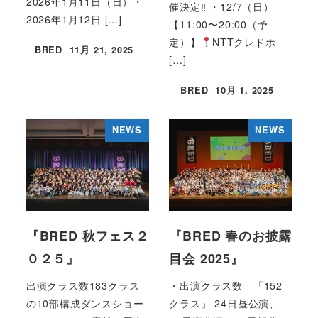
2026年1月11日（日）・
催決定‼︎ ・12/7（日）
2026年1月12日 […]
【11:00〜20:00（予
定）】
NTTクレドホ
BRED
11月 21, 2025
投稿日
[…]
BRED
10月 1, 2025
投稿日
NEWS
NEWS
『BRED 秋フェス２
『BRED 春のお披露
０２５』
目会 2025』
出演クラス数183クラス
・出演クラス数 「152
の10部構成ダンスショー
クラス」 24日昼公演、