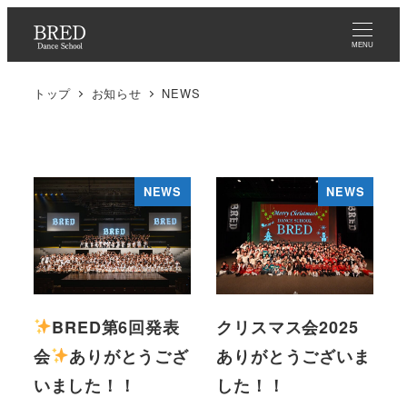
メ
イ
MENU
ン
トップ
お知らせ
NEWS
コ
ン
テ
ン
NEWS
NEWS
ツ
へ
移
動
BRED第6回発表
クリスマス会2025
会
ありがとうござ
ありがとうございま
いました！！
した！！