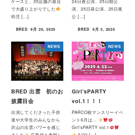
ケースと、35店舗の屋台
24日夜公演、25日朝公
で大盛り上がりでした
演、25日昼公演、25日夜
幼児 […]
公 […]
BRED
9月 20, 2025
BRED
6月 3, 2025
投稿日
投稿日
NEWS
NEWS
BRED 出雲 初のお
Girl’sPARTY
披露目会
vol.1！！！
出演してくださった子供
PARCO校マンスリーイベ
達や大学生のみんなから
ント6月は…
沢山の出雲パワーを感じ
Girl’sPARTY vol.1
ました
広島組も参戦し
6/22 […]